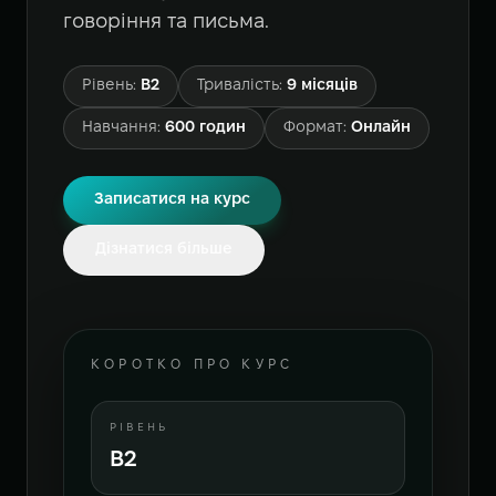
говоріння та письма.
Рівень
:
B2
Тривалість
:
9 місяців
Навчання
:
600 годин
Формат
:
Онлайн
Записатися на курс
Дізнатися більше
КОРОТКО ПРО КУРС
РІВЕНЬ
B2