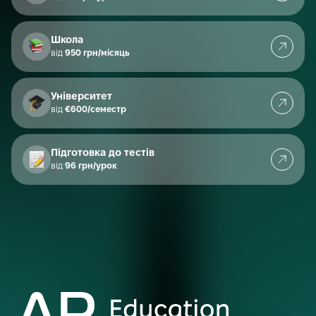
Школа
від
950 грн/місяць
Університет
від
€600/семестр
Підготовка до тестів
від
96 грн/урок