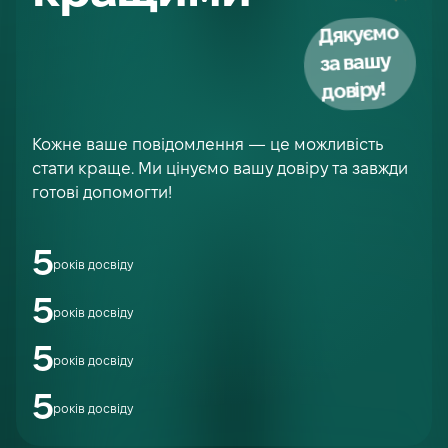
Дякуємо
за вашу
довіру!
Кожне ваше повідомлення — це можливість
стати краще. Ми цінуємо вашу довіру та завжди
готові допомогти!
5
років досвіду
5
років досвіду
5
років досвіду
5
років досвіду