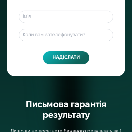
Ваше ім’я та прізвище
*
Телефон
Коли вам зателефонувати?
НАДІСЛАТИ
Письмова гарантія
результату
Якщо ви не досягнете бажаного результату за 1