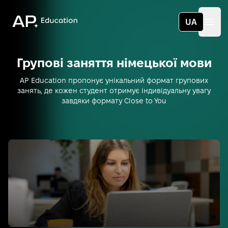
App Education
UA
Ope
Групові заняття
німецької
мови
AP Education пропонує унікальний формат групових
занять, де кожен студент отримує індивідуальну увагу
завдяки формату Close to You